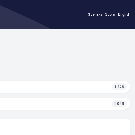
Svenska
Suomi
English
1 928
1 099