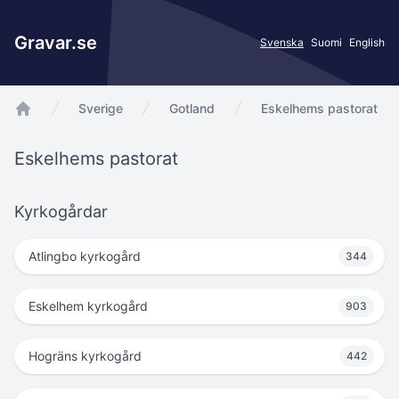
Gravar.se
Svenska
Suomi
English
Sverige
Gotland
Eskelhems pastorat
app.Start
Eskelhems pastorat
Kyrkogårdar
Atlingbo kyrkogård
344
Eskelhem kyrkogård
903
Hogräns kyrkogård
442