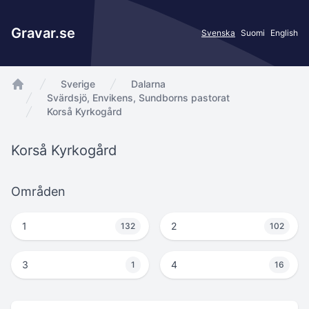
Gravar.se
Svenska
Suomi
English
Sverige
Dalarna
app.Start
Svärdsjö, Envikens, Sundborns pastorat
Korså Kyrkogård
Korså Kyrkogård
Områden
1
2
132
102
3
4
1
16