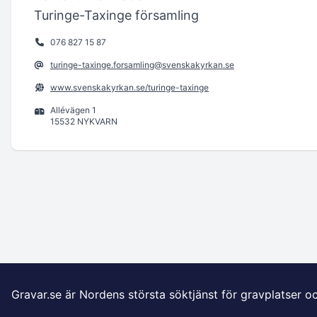
Turinge-Taxinge församling
076 827 15 87
turinge-taxinge.forsamling@svenskakyrkan.se
www.svenskakyrkan.se/turinge-taxinge
Allévägen 1
15532 NYKVARN
Gravar.se är Nordens största söktjänst för gravplatser o