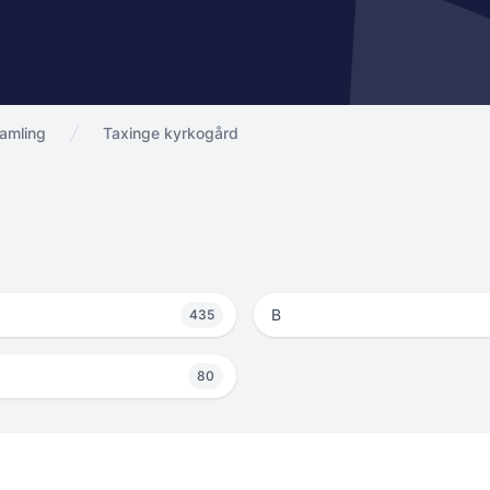
samling
Taxinge kyrkogård
B
435
80